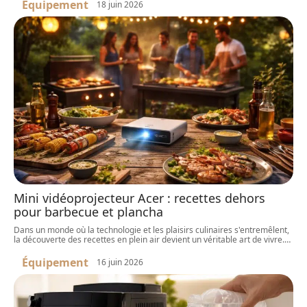
Équipement
18 juin 2026
Mini vidéoprojecteur Acer : recettes dehors
pour barbecue et plancha
Dans un monde où la technologie et les plaisirs culinaires s'entremêlent,
la découverte des recettes en plein air devient un véritable art de vivre.
…
Équipement
16 juin 2026