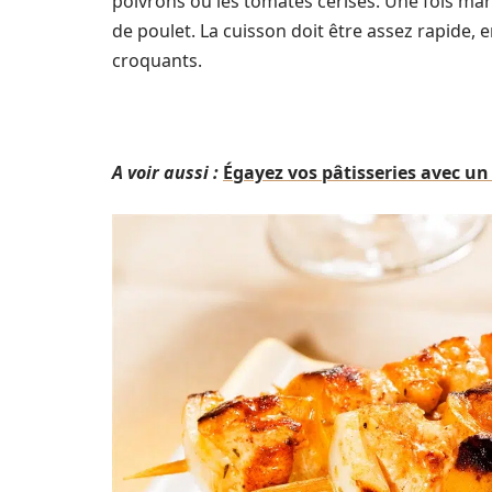
poivrons ou les tomates cerises. Une fois mar
de poulet. La cuisson doit être assez rapide, 
croquants.
A voir aussi :
Égayez vos pâtisseries avec un