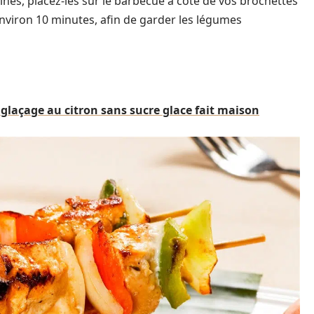
inés, placez-les sur le barbecue à côté de vos brochettes
environ 10 minutes, afin de garder les légumes
 glaçage au citron sans sucre glace fait maison