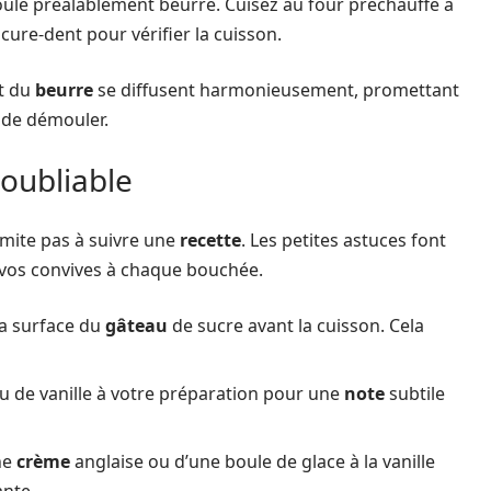
ule préalablement beurré. Cuisez au four préchauffé à
n cure-dent pour vérifier la cuisson.
t du
beurre
se diffusent harmonieusement, promettant
t de démouler.
oubliable
imite pas à suivre une
recette
. Les petites astuces font
e vos convives à chaque bouchée.
a surface du
gâteau
de sucre avant la cuisson. Cela
u de vanille à votre préparation pour une
note
subtile
ne
crème
anglaise ou d’une boule de glace à la vanille
nte.