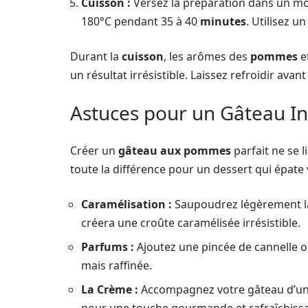
Cuisson :
Versez la préparation dans un mo
180°C pendant 35 à 40
minutes
. Utilisez u
Durant la
cuisson
, les arômes des
pommes
e
un résultat irrésistible. Laissez refroidir avan
Astuces pour un Gâteau In
Créer un
gâteau aux pommes
parfait ne se l
toute la différence pour un dessert qui épat
Caramélisation :
Saupoudrez légèrement l
créera une croûte caramélisée irrésistible.
Parfums :
Ajoutez une pincée de cannelle o
mais raffinée.
La Crème :
Accompagnez votre gâteau d’u
pour une touche gourmande et rafraîchissa