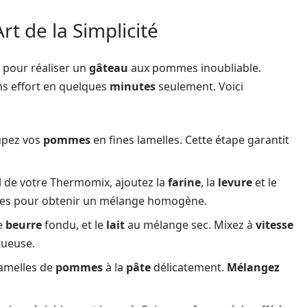
rt de la Simplicité
x pour réaliser un
gâteau
aux pommes inoubliable.
ans effort en quelques
minutes
seulement. Voici
upez vos
pommes
en fines lamelles. Cette étape garantit
l de votre Thermomix, ajoutez la
farine
, la
levure
et le
es pour obtenir un mélange homogène.
le
beurre
fondu, et le
lait
au mélange sec. Mixez à
vitesse
tueuse.
lamelles de
pommes
à la
pâte
délicatement.
Mélangez