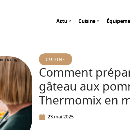
Actu
Cuisine
Équipeme
CUISINE
men using
Comment prépare
gâteau aux pom
Thermomix en m
23 mai 2025