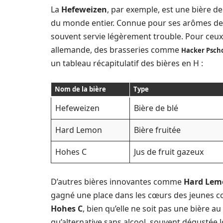
La
Hefeweizen
, par exemple, est une bière d
du monde entier. Connue pour ses arômes de ba
souvent servie légèrement trouble. Pour ceux 
allemande, des brasseries comme
Hacker Psch
un tableau récapitulatif des bières en H :
Nom de la bière
Type
Hefeweizen
Bière de blé
Hard Lemon
Bière fruitée
Hohes C
Jus de fruit gazeux
D’autres bières innovantes comme
Hard Lem
gagné une place dans les cœurs des jeunes con
Hohes C
, bien qu’elle ne soit pas une bière a
qu’alternative sans alcool, souvent dégustée l