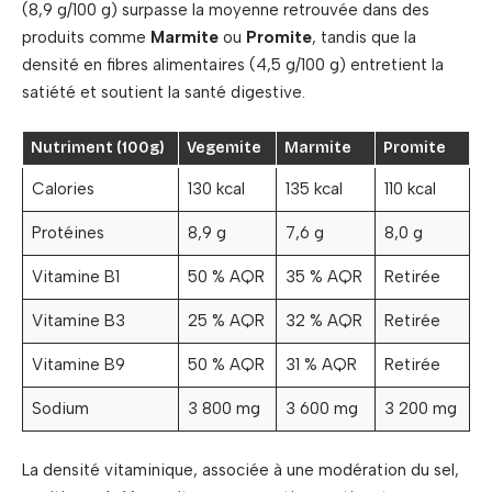
(8,9 g/100 g) surpasse la moyenne retrouvée dans des
produits comme
Marmite
ou
Promite
, tandis que la
densité en fibres alimentaires (4,5 g/100 g) entretient la
satiété et soutient la santé digestive.
Nutriment (100g)
Vegemite
Marmite
Promite
Calories
130 kcal
135 kcal
110 kcal
Protéines
8,9 g
7,6 g
8,0 g
Vitamine B1
50 % AQR
35 % AQR
Retirée
Vitamine B3
25 % AQR
32 % AQR
Retirée
Vitamine B9
50 % AQR
31 % AQR
Retirée
Sodium
3 800 mg
3 600 mg
3 200 mg
La densité vitaminique, associée à une modération du sel,