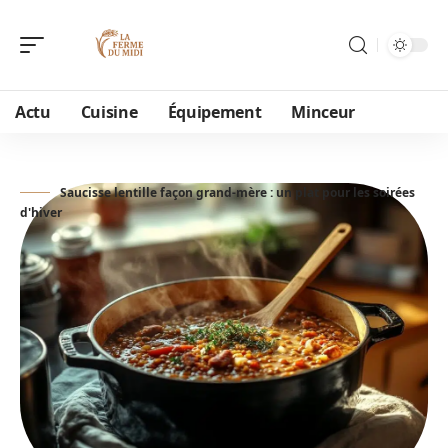
Actu
Cuisine
Équipement
Minceur
Saucisse lentille façon grand-mère : un plat pour les soirées
d'hiver