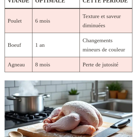
VIANDE
OPTIMALE
CETTE PÉRIODE
Texture et saveur
Poulet
6 mois
diminuées
Changements
Boeuf
1 an
mineurs de couleur
Agneau
8 mois
Perte de jutosité