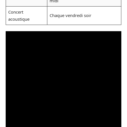
midi
Concert
Chaque vendredi soir
acoustique