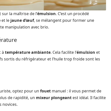
sur la maîtrise de l’
émulsion
. C’est un procédé
e
et le
jaune d’œuf
, se mélangent pour former une
te manipulation avec brio.
rature
t à
température ambiante
. Cela facilite l’
émulsion
et
sortis du réfrigérateur et l’huile trop froide sont les
 puriste, optez pour un
fouet
manuel : il vous permet de
 plus de rapidité, un
mixeur plongeant
est idéal. Il facilite
s novices.