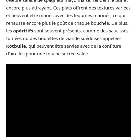
encore plus attrayant. Ces plats offrent des textures variées
et peuvent être mariés avec des légumes marinés, ce qui
rehausse encore plus le goût de chaque bouchée. De plus,
les
apéritifs
sont souvent présents, comme des saucisses
fumées ou des boulettes de viande suédoises appelées
Kötbulle
, qui peuvent être servies avec de la confiture
d’airelles pour une touche sucrée-salée.