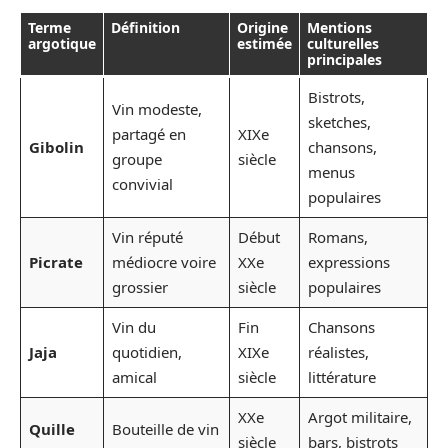
Terme
Définition
Origine
Mentions
argotique
estimée
culturelles
principales
Bistrots,
Vin modeste,
sketches,
partagé en
XIXe
Gibolin
chansons,
groupe
siècle
menus
convivial
populaires
Vin réputé
Début
Romans,
Picrate
médiocre voire
XXe
expressions
grossier
siècle
populaires
Vin du
Fin
Chansons
Jaja
quotidien,
XIXe
réalistes,
amical
siècle
littérature
XXe
Argot militaire,
Quille
Bouteille de vin
siècle
bars, bistrots