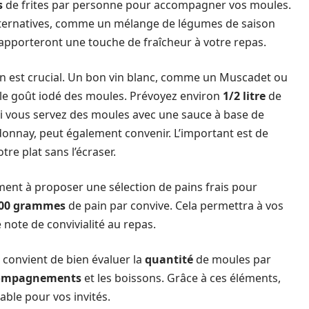
s
de frites par personne pour accompagner vos moules.
lternatives, comme un mélange de légumes de saison
 apporteront une touche de fraîcheur à votre repas.
vin est crucial. Un bon vin blanc, comme un Muscadet ou
 le goût iodé des moules. Prévoyez environ
1/2 litre
de
i vous servez des moules avec une sauce à base de
rdonnay, peut également convenir. L’important est de
tre plat sans l’écraser.
ent à proposer une sélection de pains frais pour
00 grammes
de pain par convive. Cela permettra à vos
 note de convivialité au repas.
 convient de bien évaluer la
quantité
de moules par
ompagnements
et les boissons. Grâce à ces éléments,
ble pour vos invités.